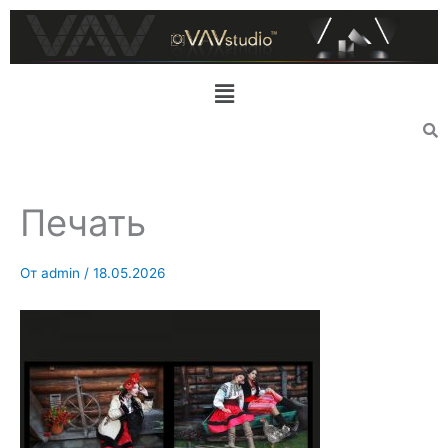
Перейти
к
содержимому
Меню
Печать
От
admin
/
18.05.2026