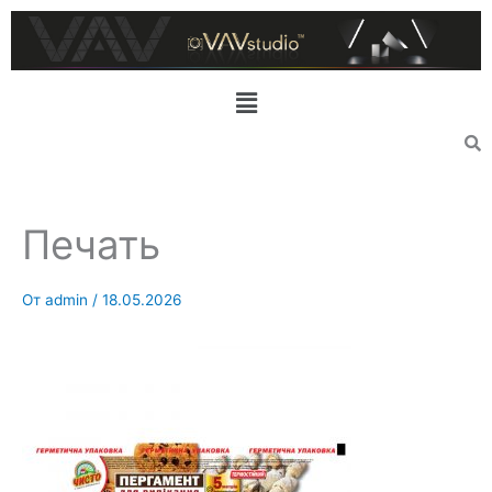
Перейти
к
содержимому
Меню
Печать
От
admin
/
18.05.2026