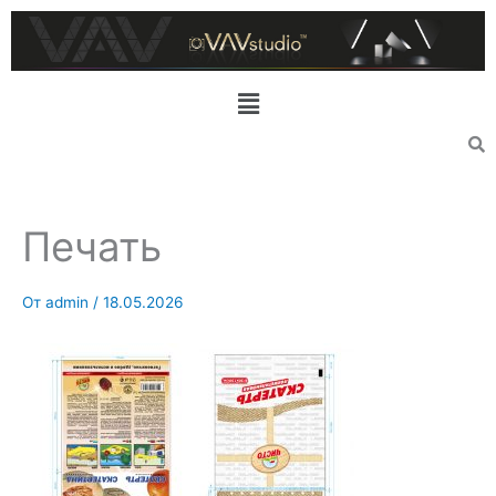
Перейти
к
содержимому
Меню
Печать
От
admin
/
18.05.2026