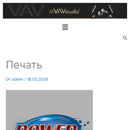
Перейти
к
содержимому
Меню
Печать
От
admin
/
18.05.2026