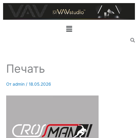
Перейти
к
содержимому
Меню
Печать
От
admin
/
18.05.2026