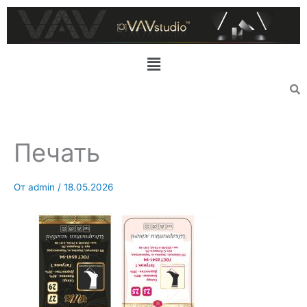
Перейти
к
содержимому
Меню
Печать
От
admin
/
18.05.2026