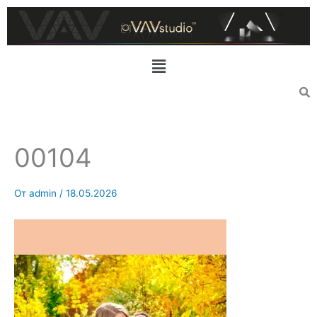
Перейти
к
содержимому
Меню
00104
От
admin
/
18.05.2026