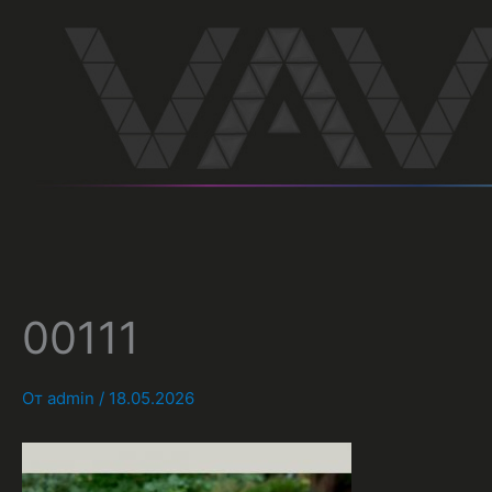
Перейти
к
содержимому
00111
От
admin
/
18.05.2026