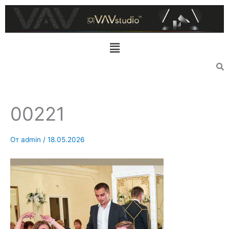
Перейти
к
содержимому
Меню
00221
От
admin
/
18.05.2026