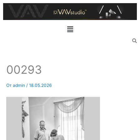
Перейти
к
содержимому
Меню
00293
От
admin
/
18.05.2026