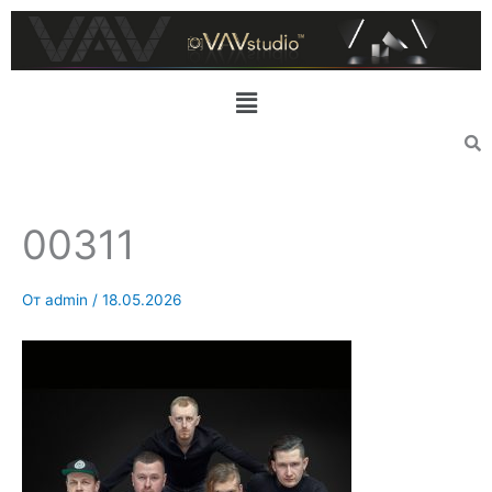
Перейти
к
содержимому
Меню
00311
От
admin
/
18.05.2026