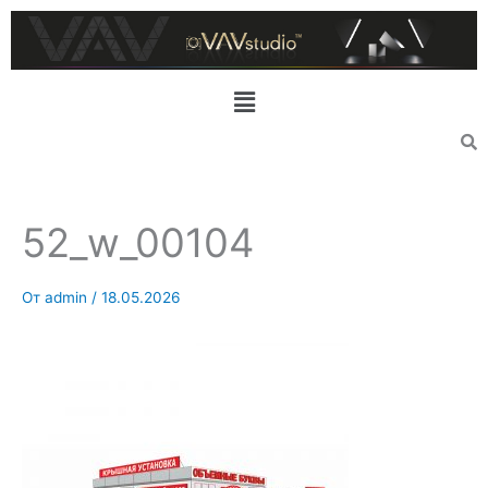
Перейти
к
содержимому
Меню
52_w_00104
От
admin
/
18.05.2026