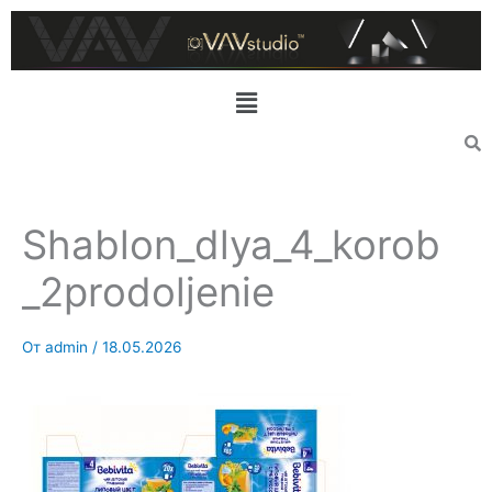
Перейти
к
содержимому
Меню
Shablon_dlya_4_korob
_2prodoljenie
От
admin
/
18.05.2026