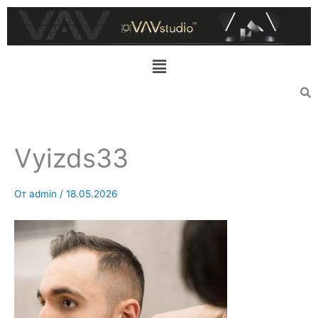
Перейти
к
содержимому
Меню
Vyizds33
От
admin
/
18.05.2026