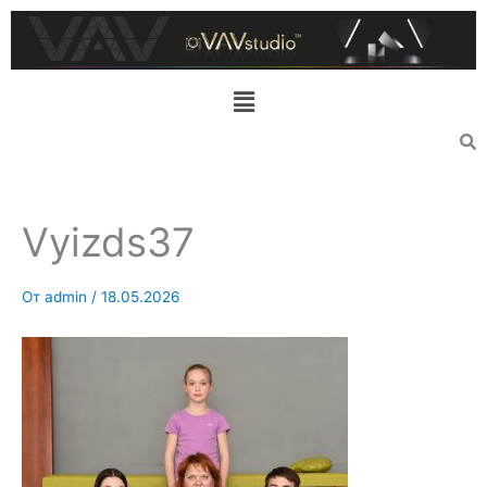
Перейти
к
содержимому
Меню
Vyizds37
От
admin
/
18.05.2026