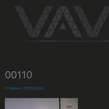
Перейти
к
содержимому
00110
От
admin
/
18.05.2026