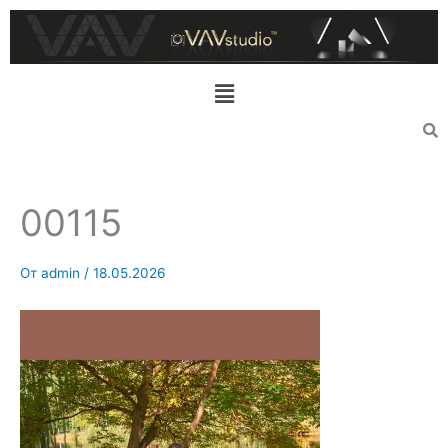
Перейти
к
содержимому
Меню
00115
От
admin
/
18.05.2026