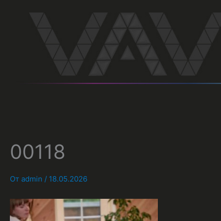
Перейти
к
содержимому
00118
От
admin
/
18.05.2026