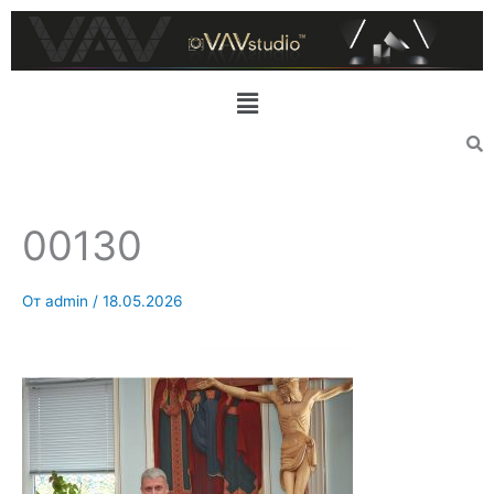
Перейти
к
содержимому
Меню
00130
От
admin
/
18.05.2026