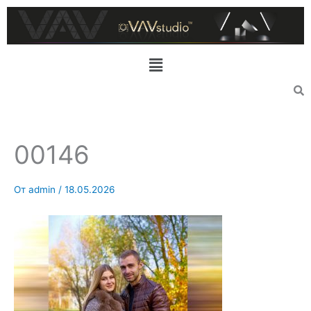
Перейти
к
содержимому
Меню
00146
От
admin
/
18.05.2026