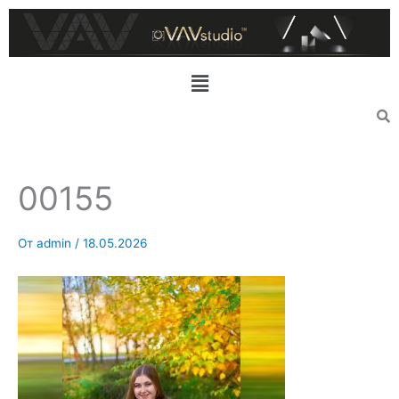
Перейти
к
содержимому
Меню
00155
От
admin
/
18.05.2026