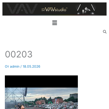
Перейти
к
содержимому
Меню
00203
От
admin
/
18.05.2026