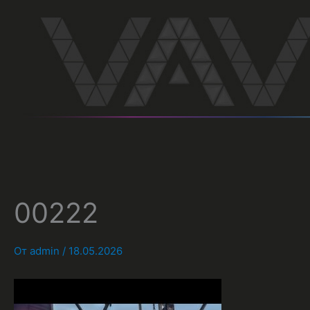
Перейти
к
содержимому
00222
От
admin
/
18.05.2026