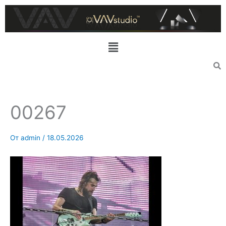
Перейти
к
содержимому
Меню
00267
От
admin
/
18.05.2026