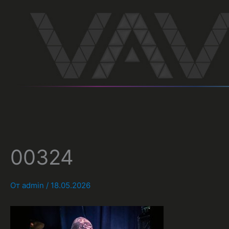
Перейти
к
содержимому
00324
От
admin
/
18.05.2026