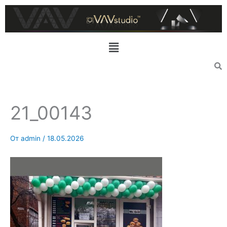
Перейти
к
содержимому
Меню
21_00143
От
admin
/
18.05.2026