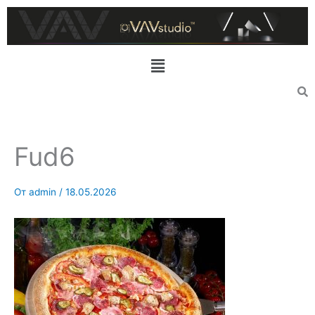
Перейти
к
содержимому
Меню
Fud6
От
admin
/
18.05.2026