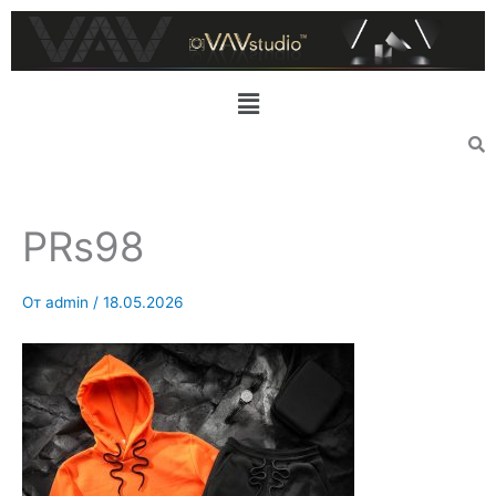
Перейти
к
содержимому
Меню
PRs98
От
admin
/
18.05.2026