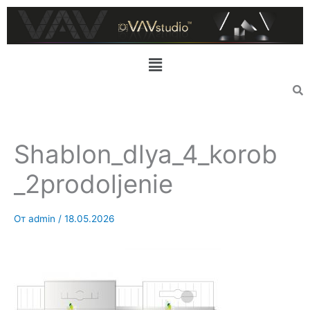
Перейти
к
содержимому
Меню
Shablon_dlya_4_korob
_2prodoljenie
От
admin
/
18.05.2026