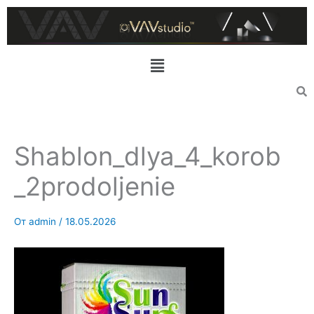
Перейти
к
содержимому
Меню
Shablon_dlya_4_korob
_2prodoljenie
От
admin
/
18.05.2026