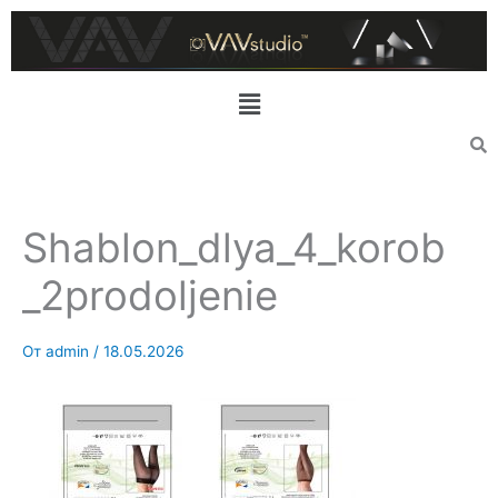
Перейти
к
содержимому
Меню
Shablon_dlya_4_korob
_2prodoljenie
От
admin
/
18.05.2026