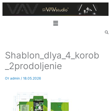
Перейти
к
содержимому
Меню
Shablon_dlya_4_korob
_2prodoljenie
От
admin
/
18.05.2026