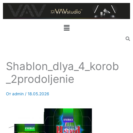
Перейти
к
содержимому
Меню
Shablon_dlya_4_korob
_2prodoljenie
От
admin
/
18.05.2026