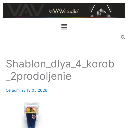
Перейти
к
содержимому
Меню
Shablon_dlya_4_korob
_2prodoljenie
От
admin
/
18.05.2026