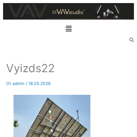
Перейти
к
содержимому
Меню
Vyizds22
От
admin
/
18.05.2026